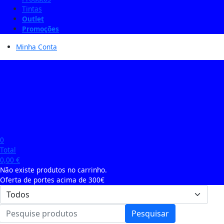
Tintas
Outlet
Promoções
Minha Conta
0
Total
0,00
€
Não existe produtos no carrinho.
Oferta de portes acima de 300€
Pesquisar