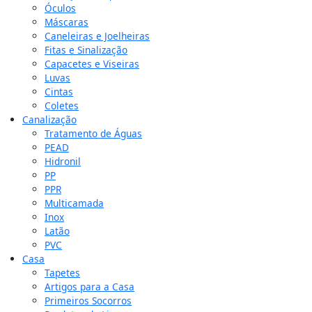
Óculos
Máscaras
Caneleiras e Joelheiras
Fitas e Sinalização
Capacetes e Viseiras
Luvas
Cintas
Coletes
Canalização
Tratamento de Águas
PEAD
Hidronil
PP
PPR
Multicamada
Inox
Latão
PVC
Casa
Tapetes
Artigos para a Casa
Primeiros Socorros