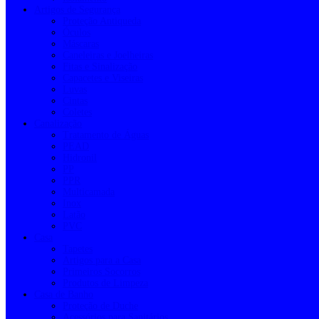
Artigos de Segurança
Proteção Antiqueda
Óculos
Máscaras
Caneleiras e Joelheiras
Fitas e Sinalização
Capacetes e Viseiras
Luvas
Cintas
Coletes
Canalização
Tratamento de Águas
PEAD
Hidronil
PP
PPR
Multicamada
Inox
Latão
PVC
Casa
Tapetes
Artigos para a Casa
Primeiros Socorros
Produtos de Limpeza
Casa de Banho
Proteção de Duche
Acessórios para Sanitários