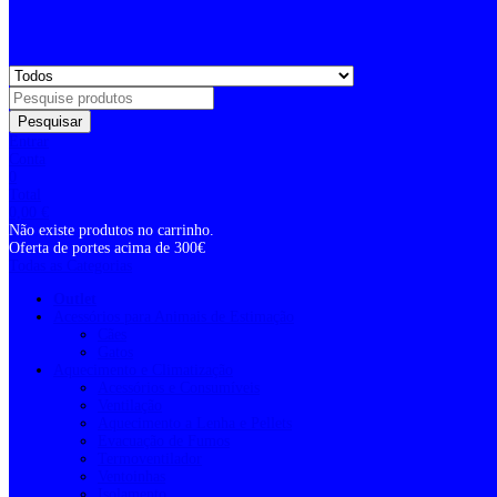
Pesquisar
Entrar
Conta
0
Total
0,00
€
Não existe produtos no carrinho.
Oferta de portes acima de 300€
Todas as Categorias
Outlet
Acessórios para Animais de Estimação
Cães
Gatos
Aquecimento e Climatização
Acessórios e Consumíveis
Ventilação
Aquecimento a Lenha e Pellets
Evacuação de Fumos
Termoventilador
Ventoinhas
Isolamento