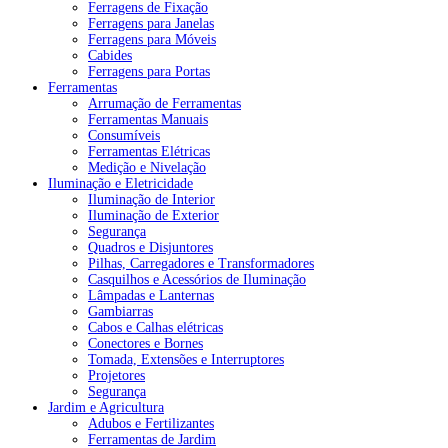
Ferragens de Fixação
Ferragens para Janelas
Ferragens para Móveis
Cabides
Ferragens para Portas
Ferramentas
Arrumação de Ferramentas
Ferramentas Manuais
Consumíveis
Ferramentas Elétricas
Medição e Nivelação
Iluminação e Eletricidade
Iluminação de Interior
Iluminação de Exterior
Segurança
Quadros e Disjuntores
Pilhas, Carregadores e Transformadores
Casquilhos e Acessórios de Iluminação
Lâmpadas e Lanternas
Gambiarras
Cabos e Calhas elétricas
Conectores e Bornes
Tomada, Extensões e Interruptores
Projetores
Segurança
Jardim e Agricultura
Adubos e Fertilizantes
Ferramentas de Jardim