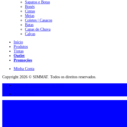
Sapatos e Botas
Bonés
Cintas
Meias
Coletes | Casacos
Batas
Capas de Chuva
Calças
Início
Produtos
Tintas
Outlet
Promoções
Minha Conta
Copyright 2026 © SIMMAT. Todos os direitos reservados.
Oferta de portes acima de 300€
Minha Conta