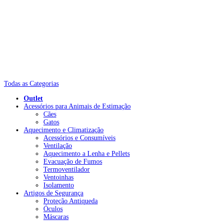
Todas as Categorias
Outlet
Acessórios para Animais de Estimação
Cães
Gatos
Aquecimento e Climatização
Acessórios e Consumíveis
Ventilação
Aquecimento a Lenha e Pellets
Evacuação de Fumos
Termoventilador
Ventoinhas
Isolamento
Artigos de Segurança
Proteção Antiqueda
Óculos
Máscaras