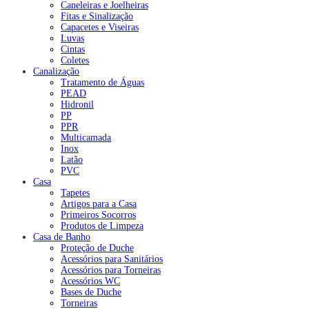
Caneleiras e Joelheiras
Fitas e Sinalização
Capacetes e Viseiras
Luvas
Cintas
Coletes
Canalização
Tratamento de Águas
PEAD
Hidronil
PP
PPR
Multicamada
Inox
Latão
PVC
Casa
Tapetes
Artigos para a Casa
Primeiros Socorros
Produtos de Limpeza
Casa de Banho
Proteção de Duche
Acessórios para Sanitários
Acessórios para Torneiras
Acessórios WC
Bases de Duche
Torneiras