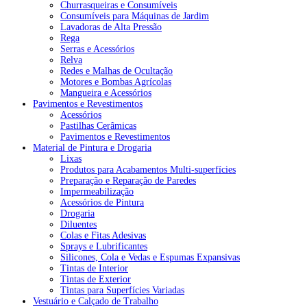
Churrasqueiras e Consumíveis
Consumíveis para Máquinas de Jardim
Lavadoras de Alta Pressão
Rega
Serras e Acessórios
Relva
Redes e Malhas de Ocultação
Motores e Bombas Agrícolas
Mangueira e Acessórios
Pavimentos e Revestimentos
Acessórios
Pastilhas Cerâmicas
Pavimentos e Revestimentos
Material de Pintura e Drogaria
Lixas
Produtos para Acabamentos Multi-superfícies
Preparação e Reparação de Paredes
Impermeabilização
Acessórios de Pintura
Drogaria
Diluentes
Colas e Fitas Adesivas
Sprays e Lubrificantes
Silicones, Cola e Vedas e Espumas Expansivas
Tintas de Interior
Tintas de Exterior
Tintas para Superfícies Variadas
Vestuário e Calçado de Trabalho