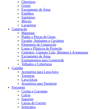
Chuveiros
Urinol
Escoamento de Água
Espelhos
Sanitários
Móveis
Lavatórios
Construção
Máquinas
Pladur e Placas de Gesso
Escadas, Andaimes e Cavaletes
Elementos de Construção
Lonas e Plásticos de Proteção
Cimentos, Cimento Cola, Betumes e Argamassas
Escoamento de Água
Equipamentos para Construção
Telhados e Coberturas
Cozinha
Acessórios para Lava-loiça
Torneiras
Lava-loiças
Acessórios para Torneiras
Ferragens
Cordas e Correntes
Cofres
Suportes
Caixas de Correio
Segurança