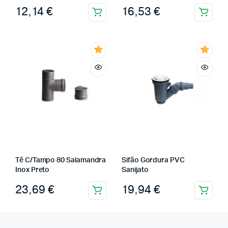
12,14
€
16,53
€
Tê C/Tampo 80 Salamandra
Sifão Gordura PVC
Inox Preto
Sanijato
23,69
€
19,94
€