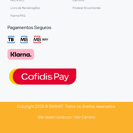
RAL e RLL
Carrinho
Livro de Reclamações
Finalizar Encomenda
Klarna FAQ
Pagamentos Seguros
Copyright 2026 © SIMMAT. Todos os direitos reservados.
Site desenvolvido por:
Vítor Carneiro