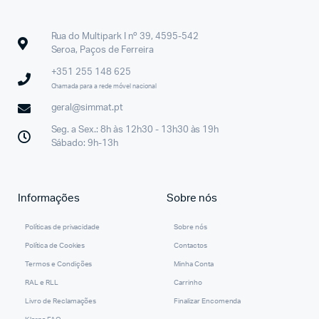
Rua do Multipark I nº 39, 4595-542
Seroa, Paços de Ferreira
+351 255 148 625
Chamada para a rede móvel nacional
geral@simmat.pt
Seg. a Sex.: 8h às 12h30 - 13h30 às 19h
Sábado: 9h-13h
Informações
Sobre nós
Políticas de privacidade
Sobre nós
Política de Cookies
Contactos
Termos e Condições
Minha Conta
RAL e RLL
Carrinho
Livro de Reclamações
Finalizar Encomenda