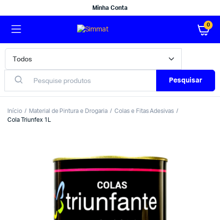
Minha Conta
0
Pesquisar
Início
Material de Pintura e Drogaria
Colas e Fitas Adesivas
Cola Triunfex 1L