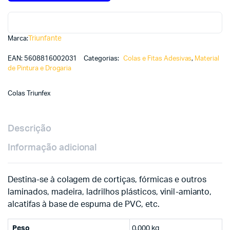
Triunfante
Marca:
EAN:
5608816002031
Categorias:
Colas e Fitas Adesivas
,
Material
de Pintura e Drogaria
Colas Triunfex
Descrição
Informação adicional
Destina-se à colagem de cortiças, fórmicas e outros
laminados, madeira, ladrilhos plásticos, vinil-amianto,
alcatifas à base de espuma de PVC, etc.
Peso
0,000 kg