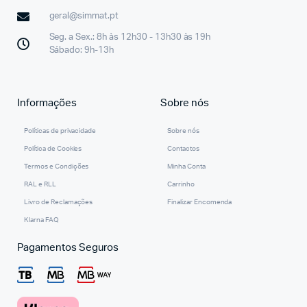
geral@simmat.pt
Seg. a Sex.: 8h às 12h30 - 13h30 às 19h
Sábado: 9h-13h
Informações
Sobre nós
Políticas de privacidade
Sobre nós
Política de Cookies
Contactos
Termos e Condições
Minha Conta
RAL e RLL
Carrinho
Livro de Reclamações
Finalizar Encomenda
Klarna FAQ
Pagamentos Seguros