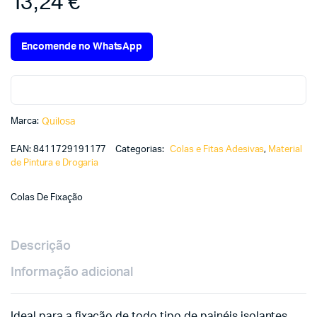
13,24
€
Encomende no WhatsApp
Marca:
Quilosa
EAN:
8411729191177
Categorias:
Colas e Fitas Adesivas
,
Material
de Pintura e Drogaria
Colas De Fixação
Descrição
Informação adicional
Ideal para a fixação de todo tipo de painéis isolantes,