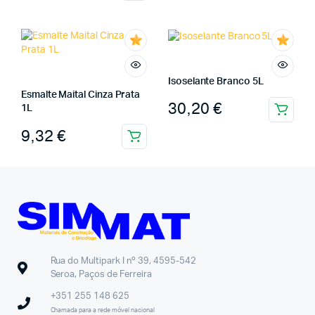
Isoselante Branco 5L
Esmalte Maital Cinza Prata
30,20
€
1L
9,32
€
Rua do Multipark I nº 39, 4595-542
Seroa, Paços de Ferreira
+351 255 148 625
Chamada para a rede móvel nacional