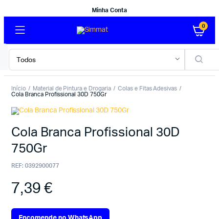
Minha Conta
0
Início
Material de Pintura e Drogaria
Colas e Fitas Adesivas
Cola Branca Profissional 30D 750Gr
Cola Branca Profissional 30D
750Gr
REF:
0392900077
7,39
€
Encomende no WhatsApp