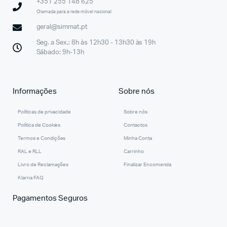
+351 255 148 625
Chamada para a rede móvel nacional
geral@simmat.pt
Seg. a Sex.: 8h às 12h30 - 13h30 às 19h
Sábado: 9h-13h
Informações
Sobre nós
Políticas de privacidade
Sobre nós
Política de Cookies
Contactos
Termos e Condições
Minha Conta
RAL e RLL
Carrinho
Livro de Reclamações
Finalizar Encomenda
Klarna FAQ
Pagamentos Seguros