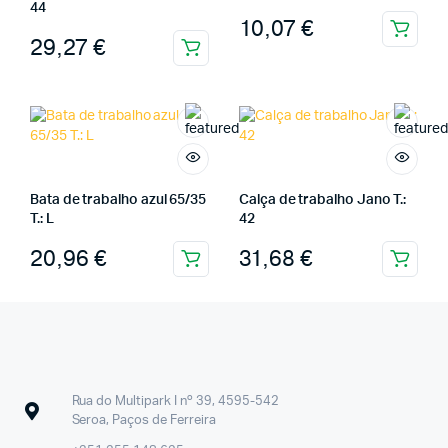
44
10,07
€
29,27
€
Bata de trabalho azul 65/35
Calça de trabalho Jano T.:
T.: L
42
20,96
€
31,68
€
Rua do Multipark I nº 39, 4595-542
Seroa, Paços de Ferreira