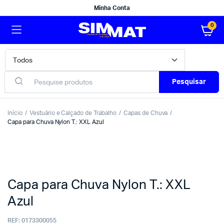
Minha Conta
0
Pesquisar
Início
Vestuário e Calçado de Trabalho
Capas de Chuva
Capa para Chuva Nylon T.: XXL Azul
Capa para Chuva Nylon T.: XXL
Azul
REF:
0173300055