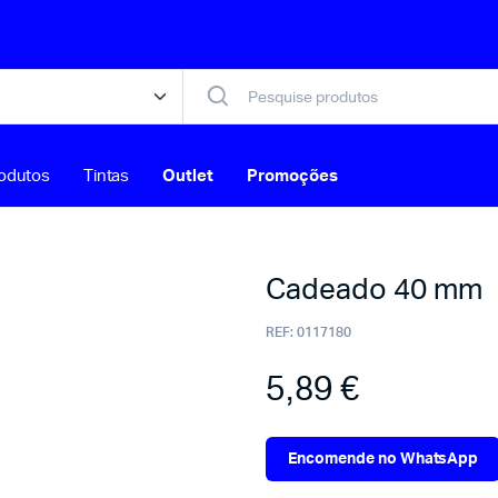
odutos
Tintas
Outlet
Promoções
Cadeado 40 mm
REF:
0117180
5,89
€
Encomende no WhatsApp