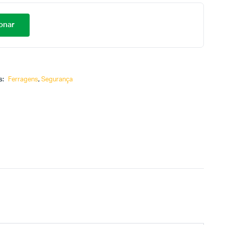
onar
s:
Ferragens
,
Segurança