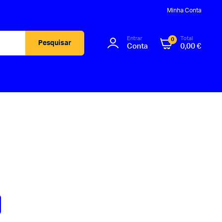
Minha Conta
Entrar
Total
0
Pesquisar
Conta
0,00
€