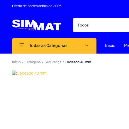
Oferta de portes acima de 300€
Início
Pr
Todas as Categorias
Início
Ferragens
Segurança
Cadeado 40 mm