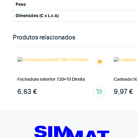
Peso
Dimensões (C x L x A)
Produtos relacionados
Fechadura exterior 720×10 Direita
Cadeado 5
6,63
€
9,97
€