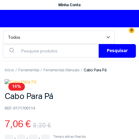
Minha Conta
0
Pesquisar
Início
Ferramentas
Ferramentas Manuais
Cabo Para Pá
16%
Cabo Para Pá
REF:
0171700114
7,06
€
8,30
€
Tempo até ao final da
:
:
: