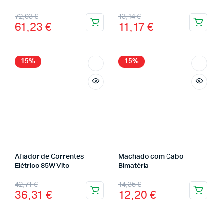
72,03
€
13,14
€
61,23
€
11,17
€
15%
15%
Afiador de Correntes
Machado com Cabo
Elétrico 85W Vito
Bimatéria
42,71
€
14,35
€
36,31
€
12,20
€