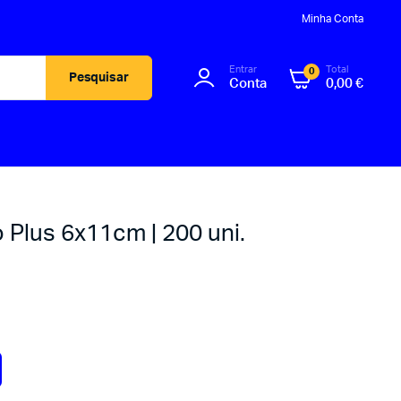
Minha Conta
Entrar
Total
0
Pesquisar
Conta
0,00
€
Plus 6x11cm | 200 uni.