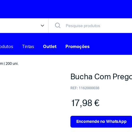
odutos
Tintas
Outlet
Promoções
 | 200 uni.
Bucha Com Prego 
REF:
1162000038
17,98
€
Encomende no WhatsApp