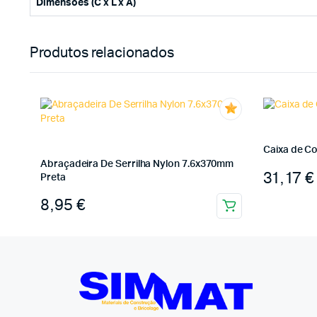
Dimensões (C x L x A)
Produtos relacionados
Caixa de Co
Abraçadeira De Serrilha Nylon 7.6x370mm
31,17
€
Preta
8,95
€