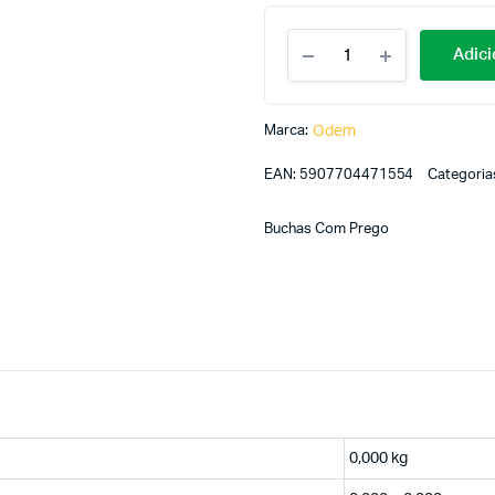
Adici
Marca:
Odem
EAN:
5907704471554
Categoria
Buchas Com Prego
0,000 kg