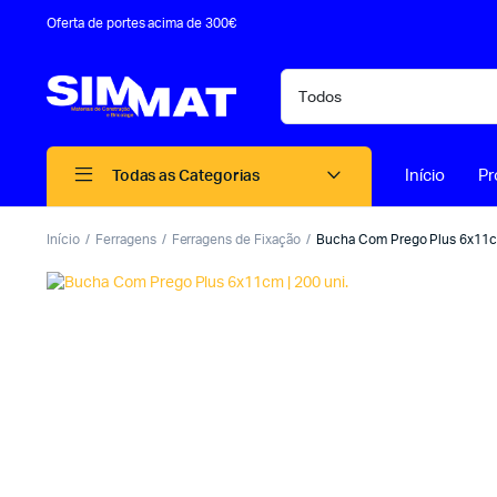
Oferta de portes acima de 300€
Início
Pr
Todas as Categorias
Início
Ferragens
Ferragens de Fixação
Bucha Com Prego Plus 6x11cm