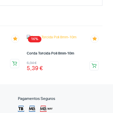
16%
Corda Torcida Poli 8mm-10m
6,34
€
5,39
€
Pagamentos Seguros