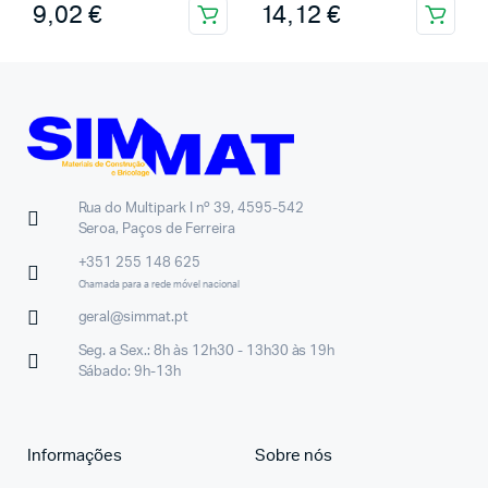
9,02
€
14,12
€
Rua do Multipark I nº 39, 4595-542
Seroa, Paços de Ferreira
+351 255 148 625
Chamada para a rede móvel nacional
geral@simmat.pt
Seg. a Sex.: 8h às 12h30 - 13h30 às 19h
Sábado: 9h-13h
Informações
Sobre nós