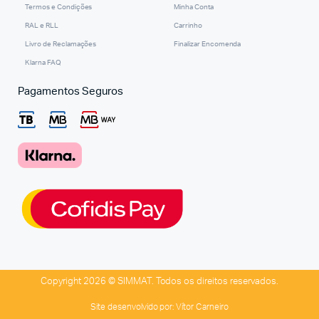
Termos e Condições
Minha Conta
RAL e RLL
Carrinho
Livro de Reclamações
Finalizar Encomenda
Klarna FAQ
Pagamentos Seguros
Copyright 2026 © SIMMAT. Todos os direitos reservados.
Site desenvolvido por:
Vítor Carneiro