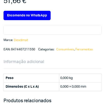
51,66
€
Encomende no WhatsApp
Marca:
Dexdimat
EAN:
8474407211550
Categorias:
Consumíveis
,
Ferramentas
Informação adicional
Peso
0,000 kg
Dimensões (C x L x A)
0,000 × 0,000 mm
Produtos relacionados