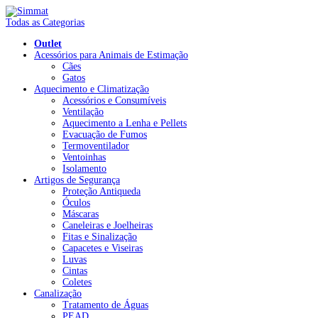
Todas as Categorias
Outlet
Acessórios para Animais de Estimação
Cães
Gatos
Aquecimento e Climatização
Acessórios e Consumíveis
Ventilação
Aquecimento a Lenha e Pellets
Evacuação de Fumos
Termoventilador
Ventoinhas
Isolamento
Artigos de Segurança
Proteção Antiqueda
Óculos
Máscaras
Caneleiras e Joelheiras
Fitas e Sinalização
Capacetes e Viseiras
Luvas
Cintas
Coletes
Canalização
Tratamento de Águas
PEAD