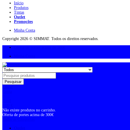
Início
Produtos
Tintas
Outlet
Promoções
Minha Conta
Copyright 2026 © SIMMAT. Todos os direitos reservados.
Oferta de portes acima de 300€
Minha Conta
Pesquisar
Entrar
Conta
0
Total
0,00
€
Não existe produtos no carrinho.
Oferta de portes acima de 300€
Todas as Categorias
Outlet