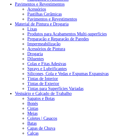
Pavimentos e Revestimentos
Acessórios
Pastilhas Cerâmicas
Pavimentos e Revestimentos
Material de Pintura e Drogaria
Lixas
Produtos para Acabamentos Multi-superfícies
Preparação e Reparação de Paredes
Impermeabilização
Acessórios de Pintura
Drogaria
Diluentes
Colas e Fitas Adesivas
Sprays e Lubrificantes
Silicones, Cola e Vedas e Espumas Expansivas
Tintas de Interior
Tintas de Exterior
Tintas para Superfícies Variadas
Vestuário e Calçado de Trabalho
Sapatos e Botas
Bonés
Cintas
Meias
Coletes | Casacos
Batas
Capas de Chuva
Calças