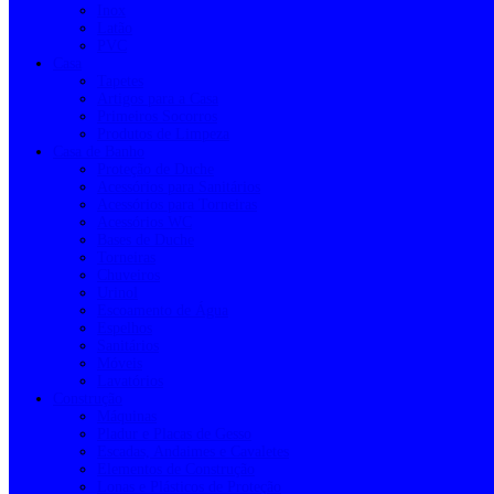
Inox
Latão
PVC
Casa
Tapetes
Artigos para a Casa
Primeiros Socorros
Produtos de Limpeza
Casa de Banho
Proteção de Duche
Acessórios para Sanitários
Acessórios para Torneiras
Acessórios WC
Bases de Duche
Torneiras
Chuveiros
Urinol
Escoamento de Água
Espelhos
Sanitários
Móveis
Lavatórios
Construção
Máquinas
Pladur e Placas de Gesso
Escadas, Andaimes e Cavaletes
Elementos de Construção
Lonas e Plásticos de Proteção