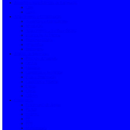
Acessórios para Animais de Estimação
Cães
Gatos
Aquecimento e Climatização
Acessórios e Consumíveis
Ventilação
Aquecimento a Lenha e Pellets
Evacuação de Fumos
Termoventilador
Ventoinhas
Isolamento
Artigos de Segurança
Proteção Antiqueda
Óculos
Máscaras
Caneleiras e Joelheiras
Fitas e Sinalização
Capacetes e Viseiras
Luvas
Cintas
Coletes
Canalização
Tratamento de Águas
PEAD
Hidronil
PP
PPR
Multicamada