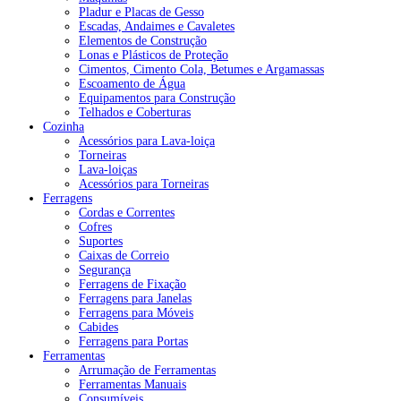
Pladur e Placas de Gesso
Escadas, Andaimes e Cavaletes
Elementos de Construção
Lonas e Plásticos de Proteção
Cimentos, Cimento Cola, Betumes e Argamassas
Escoamento de Água
Equipamentos para Construção
Telhados e Coberturas
Cozinha
Acessórios para Lava-loiça
Torneiras
Lava-loiças
Acessórios para Torneiras
Ferragens
Cordas e Correntes
Cofres
Suportes
Caixas de Correio
Segurança
Ferragens de Fixação
Ferragens para Janelas
Ferragens para Móveis
Cabides
Ferragens para Portas
Ferramentas
Arrumação de Ferramentas
Ferramentas Manuais
Consumíveis