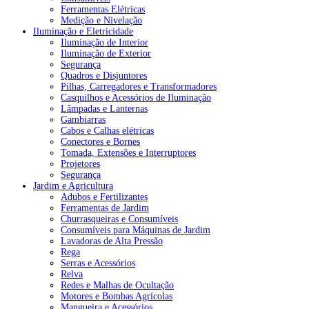
Ferramentas Elétricas
Medição e Nivelação
Iluminação e Eletricidade
Iluminação de Interior
Iluminação de Exterior
Segurança
Quadros e Disjuntores
Pilhas, Carregadores e Transformadores
Casquilhos e Acessórios de Iluminação
Lâmpadas e Lanternas
Gambiarras
Cabos e Calhas elétricas
Conectores e Bornes
Tomada, Extensões e Interruptores
Projetores
Segurança
Jardim e Agricultura
Adubos e Fertilizantes
Ferramentas de Jardim
Churrasqueiras e Consumíveis
Consumíveis para Máquinas de Jardim
Lavadoras de Alta Pressão
Rega
Serras e Acessórios
Relva
Redes e Malhas de Ocultação
Motores e Bombas Agrícolas
Mangueira e Acessórios