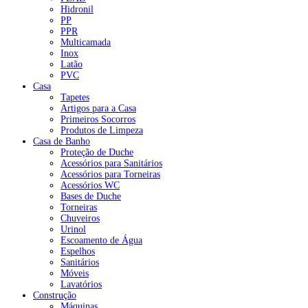
Hidronil
PP
PPR
Multicamada
Inox
Latão
PVC
Casa
Tapetes
Artigos para a Casa
Primeiros Socorros
Produtos de Limpeza
Casa de Banho
Proteção de Duche
Acessórios para Sanitários
Acessórios para Torneiras
Acessórios WC
Bases de Duche
Torneiras
Chuveiros
Urinol
Escoamento de Água
Espelhos
Sanitários
Móveis
Lavatórios
Construção
Máquinas