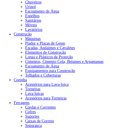
Chuveiros
Urinol
Escoamento de Água
Espelhos
Sanitários
Móveis
Lavatórios
Construção
Máquinas
Pladur e Placas de Gesso
Escadas, Andaimes e Cavaletes
Elementos de Construção
Lonas e Plásticos de Proteção
Cimentos, Cimento Cola, Betumes e Argamassas
Escoamento de Água
Equipamentos para Construção
Telhados e Coberturas
Cozinha
Acessórios para Lava-loiça
Torneiras
Lava-loiças
Acessórios para Torneiras
Ferragens
Cordas e Correntes
Cofres
Suportes
Caixas de Correio
Segurança