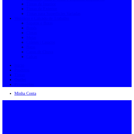
Tintas de Interior
Tintas de Exterior
Tintas para Superfícies Variadas
Vestuário e Calçado de Trabalho
Sapatos e Botas
Bonés
Cintas
Meias
Coletes | Casacos
Batas
Capas de Chuva
Calças
Início
Produtos
Tintas
Outlet
Promoções
Minha Conta