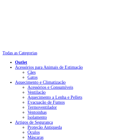
Todas as Categorias
Outlet
Acessórios para Animais de Estimação
Cães
Gatos
Aquecimento e Climatização
Acessórios e Consumíveis
Ventilação
Aquecimento a Lenha e Pellets
Evacuação de Fumos
Termoventilador
Ventoinhas
Isolamento
Artigos de Segurança
Proteção Antiqueda
Óculos
Máscaras