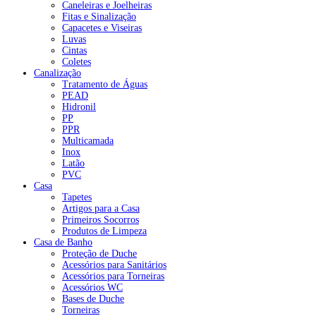
Caneleiras e Joelheiras
Fitas e Sinalização
Capacetes e Viseiras
Luvas
Cintas
Coletes
Canalização
Tratamento de Águas
PEAD
Hidronil
PP
PPR
Multicamada
Inox
Latão
PVC
Casa
Tapetes
Artigos para a Casa
Primeiros Socorros
Produtos de Limpeza
Casa de Banho
Proteção de Duche
Acessórios para Sanitários
Acessórios para Torneiras
Acessórios WC
Bases de Duche
Torneiras