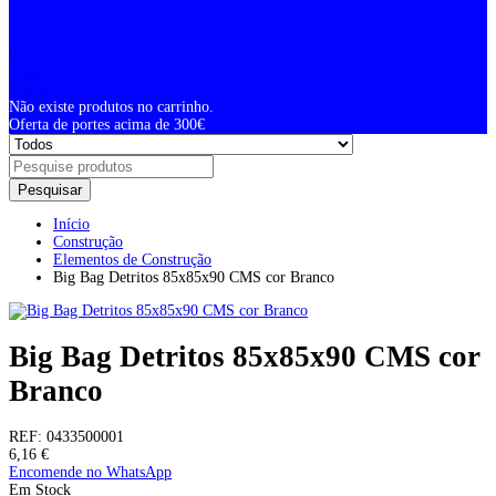
0
Total
0,00
€
Não existe produtos no carrinho.
Oferta de portes acima de 300€
Pesquisar
Início
Construção
Elementos de Construção
Big Bag Detritos 85x85x90 CMS cor Branco
Big Bag Detritos 85x85x90 CMS cor
Branco
REF:
0433500001
6,16
€
Encomende no WhatsApp
Em Stock