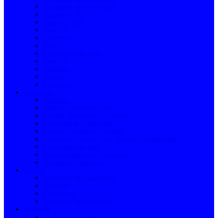
Acessórios para Torneiras
Acessórios WC
Bases de Duche
Torneiras
Chuveiros
Urinol
Escoamento de Água
Espelhos
Sanitários
Móveis
Lavatórios
Construção
Máquinas
Pladur e Placas de Gesso
Escadas, Andaimes e Cavaletes
Elementos de Construção
Lonas e Plásticos de Proteção
Cimentos, Cimento Cola, Betumes e Argamassas
Escoamento de Água
Equipamentos para Construção
Telhados e Coberturas
Cozinha
Acessórios para Lava-loiça
Torneiras
Lava-loiças
Acessórios para Torneiras
Ferragens
Cordas e Correntes