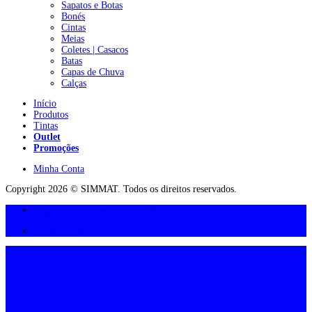
Sapatos e Botas
Bonés
Cintas
Meias
Coletes | Casacos
Batas
Capas de Chuva
Calças
Início
Produtos
Tintas
Outlet
Promoções
Minha Conta
Copyright 2026 © SIMMAT. Todos os direitos reservados.
Oferta de portes acima de 300€
Minha Conta