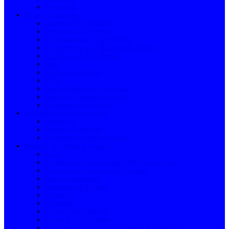
Segurança
Jardim e Agricultura
Adubos e Fertilizantes
Ferramentas de Jardim
Churrasqueiras e Consumíveis
Consumíveis para Máquinas de Jardim
Lavadoras de Alta Pressão
Rega
Serras e Acessórios
Relva
Redes e Malhas de Ocultação
Motores e Bombas Agrícolas
Mangueira e Acessórios
Pavimentos e Revestimentos
Acessórios
Pastilhas Cerâmicas
Pavimentos e Revestimentos
Material de Pintura e Drogaria
Lixas
Produtos para Acabamentos Multi-superfícies
Preparação e Reparação de Paredes
Impermeabilização
Acessórios de Pintura
Drogaria
Diluentes
Colas e Fitas Adesivas
Sprays e Lubrificantes
Silicones, Cola e Vedas e Espumas Expansivas