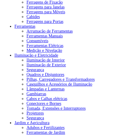
Ferragens de Fixação
Ferragens para Janelas
Ferragens para Móveis
Cabides
Ferragens para Portas
Ferramentas
Arrumação de Ferramentas
Ferramentas Manuais
Consumíveis
Ferramentas Elétricas
Medição e Nivelação
Iluminação e Eletricidade
Iluminação de Interior
Iluminação de Exterior
Segurança
Quadros e Disjuntores
Pilhas, Carregadores e Transformadores
Casquilhos e Acessórios de Iluminação
Lâmpadas e Lanternas
Gambiarras
Cabos e Calhas elétricas
Conectores e Bornes
Tomada, Extensões e Interruptores
Projetores
Segurança
Jardim e Agricultura
Adubos e Fertilizantes
Ferramentas de Jardim