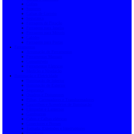
Cofres
Suportes
Caixas de Correio
Segurança
Ferragens de Fixação
Ferragens para Janelas
Ferragens para Móveis
Cabides
Ferragens para Portas
Ferramentas
Arrumação de Ferramentas
Ferramentas Manuais
Consumíveis
Ferramentas Elétricas
Medição e Nivelação
Iluminação e Eletricidade
Iluminação de Interior
Iluminação de Exterior
Segurança
Quadros e Disjuntores
Pilhas, Carregadores e Transformadores
Casquilhos e Acessórios de Iluminação
Lâmpadas e Lanternas
Gambiarras
Cabos e Calhas elétricas
Conectores e Bornes
Tomada, Extensões e Interruptores
Projetores