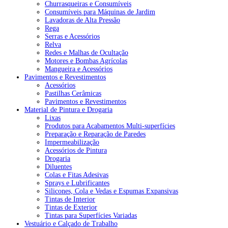
Churrasqueiras e Consumíveis
Consumíveis para Máquinas de Jardim
Lavadoras de Alta Pressão
Rega
Serras e Acessórios
Relva
Redes e Malhas de Ocultação
Motores e Bombas Agrícolas
Mangueira e Acessórios
Pavimentos e Revestimentos
Acessórios
Pastilhas Cerâmicas
Pavimentos e Revestimentos
Material de Pintura e Drogaria
Lixas
Produtos para Acabamentos Multi-superfícies
Preparação e Reparação de Paredes
Impermeabilização
Acessórios de Pintura
Drogaria
Diluentes
Colas e Fitas Adesivas
Sprays e Lubrificantes
Silicones, Cola e Vedas e Espumas Expansivas
Tintas de Interior
Tintas de Exterior
Tintas para Superfícies Variadas
Vestuário e Calçado de Trabalho