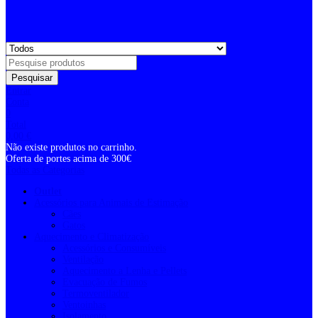
Pesquisar
Entrar
Conta
0
Total
0,00
€
Não existe produtos no carrinho.
Oferta de portes acima de 300€
Todas as Categorias
Outlet
Acessórios para Animais de Estimação
Cães
Gatos
Aquecimento e Climatização
Acessórios e Consumíveis
Ventilação
Aquecimento a Lenha e Pellets
Evacuação de Fumos
Termoventilador
Ventoinhas
Isolamento