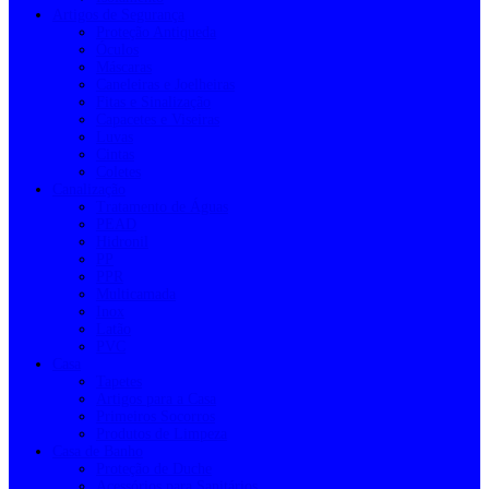
Artigos de Segurança
Proteção Antiqueda
Óculos
Máscaras
Caneleiras e Joelheiras
Fitas e Sinalização
Capacetes e Viseiras
Luvas
Cintas
Coletes
Canalização
Tratamento de Águas
PEAD
Hidronil
PP
PPR
Multicamada
Inox
Latão
PVC
Casa
Tapetes
Artigos para a Casa
Primeiros Socorros
Produtos de Limpeza
Casa de Banho
Proteção de Duche
Acessórios para Sanitários