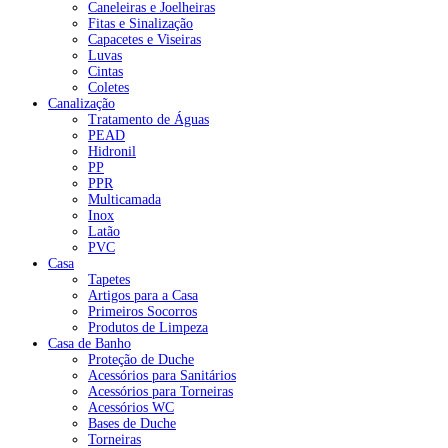
Caneleiras e Joelheiras
Fitas e Sinalização
Capacetes e Viseiras
Luvas
Cintas
Coletes
Canalização
Tratamento de Águas
PEAD
Hidronil
PP
PPR
Multicamada
Inox
Latão
PVC
Casa
Tapetes
Artigos para a Casa
Primeiros Socorros
Produtos de Limpeza
Casa de Banho
Proteção de Duche
Acessórios para Sanitários
Acessórios para Torneiras
Acessórios WC
Bases de Duche
Torneiras