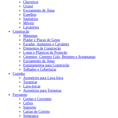
Chuveiros
Urinol
Escoamento de Água
Espelhos
Sanitários
Móveis
Lavatórios
Construção
Máquinas
Pladur e Placas de Gesso
Escadas, Andaimes e Cavaletes
Elementos de Construção
Lonas e Plásticos de Proteção
Cimentos, Cimento Cola, Betumes e Argamassas
Escoamento de Água
Equipamentos para Construção
Telhados e Coberturas
Cozinha
Acessórios para Lava-loiça
Torneiras
Lava-loiças
Acessórios para Torneiras
Ferragens
Cordas e Correntes
Cofres
Suportes
Caixas de Correio
Segurança