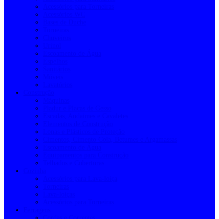
Acessórios para Torneiras
Acessórios WC
Bases de Duche
Torneiras
Chuveiros
Urinol
Escoamento de Água
Espelhos
Sanitários
Móveis
Lavatórios
Construção
Máquinas
Pladur e Placas de Gesso
Escadas, Andaimes e Cavaletes
Elementos de Construção
Lonas e Plásticos de Proteção
Cimentos, Cimento Cola, Betumes e Argamassas
Escoamento de Água
Equipamentos para Construção
Telhados e Coberturas
Cozinha
Acessórios para Lava-loiça
Torneiras
Lava-loiças
Acessórios para Torneiras
Ferragens
Cordas e Correntes