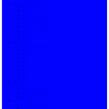
Artigos de Segurança
Proteção Antiqueda
Óculos
Máscaras
Caneleiras e Joelheiras
Fitas e Sinalização
Capacetes e Viseiras
Luvas
Cintas
Coletes
Canalização
Tratamento de Águas
PEAD
Hidronil
PP
PPR
Multicamada
Inox
Latão
PVC
Casa
Tapetes
Artigos para a Casa
Primeiros Socorros
Produtos de Limpeza
Casa de Banho
Proteção de Duche
Acessórios para Sanitários