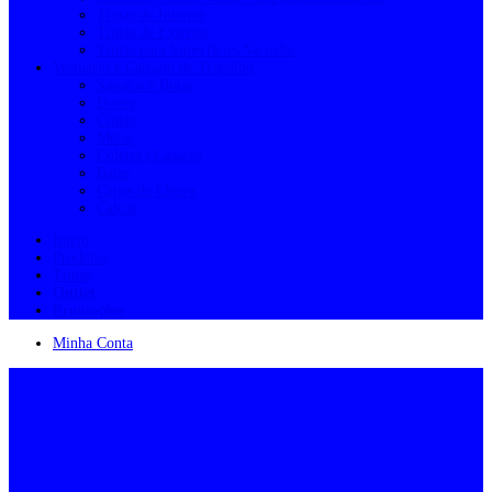
Tintas de Interior
Tintas de Exterior
Tintas para Superfícies Variadas
Vestuário e Calçado de Trabalho
Sapatos e Botas
Bonés
Cintas
Meias
Coletes | Casacos
Batas
Capas de Chuva
Calças
Início
Produtos
Tintas
Outlet
Promoções
Minha Conta