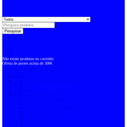
Pesquisar
Entrar
Conta
0
Total
0,00
€
Não existe produtos no carrinho.
Oferta de portes acima de 300€
Todas as Categorias
Outlet
Acessórios para Animais de Estimação
Cães
Gatos
Aquecimento e Climatização
Acessórios e Consumíveis
Ventilação
Aquecimento a Lenha e Pellets
Evacuação de Fumos
Termoventilador
Ventoinhas
Isolamento