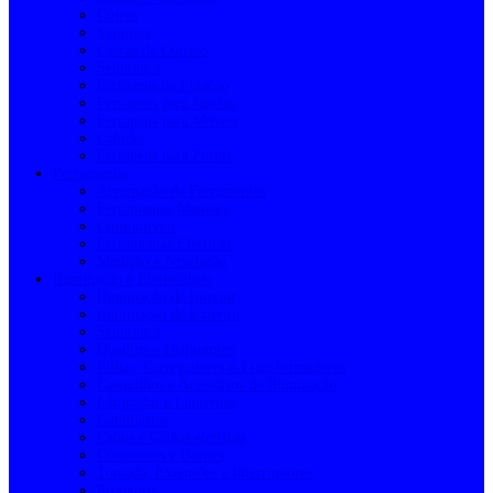
Cofres
Suportes
Caixas de Correio
Segurança
Ferragens de Fixação
Ferragens para Janelas
Ferragens para Móveis
Cabides
Ferragens para Portas
Ferramentas
Arrumação de Ferramentas
Ferramentas Manuais
Consumíveis
Ferramentas Elétricas
Medição e Nivelação
Iluminação e Eletricidade
Iluminação de Interior
Iluminação de Exterior
Segurança
Quadros e Disjuntores
Pilhas, Carregadores e Transformadores
Casquilhos e Acessórios de Iluminação
Lâmpadas e Lanternas
Gambiarras
Cabos e Calhas elétricas
Conectores e Bornes
Tomada, Extensões e Interruptores
Projetores