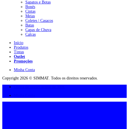
Sapatos e Botas
Bonés
Cintas
Meias
Coletes | Casacos
Batas
Capas de Chuva
Calças
Início
Produtos
Tintas
Outlet
Promoções
Minha Conta
Copyright 2026 © SIMMAT. Todos os direitos reservados.
Oferta de portes acima de 300€
Minha Conta