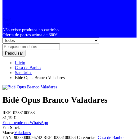
0
Total
0,00
€
Não existe produtos no carrinho.
Oferta de portes acima de 300€
Pesquisar
Início
Casa de Banho
Sanitários
Bidé Opus Branco Valadares
Bidé Opus Branco Valadares
REF:
0233100083
81,19
€
Encomende no WhatsApp
Em Stock
Marca:
Valadares
EAN:
9000000026742
REF:
0233100083
Categorias:
Casa de Banho
,