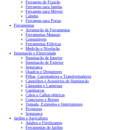
Ferragens de Fixação
Ferragens para Janelas
Ferragens para Móveis
Cabides
Ferragens para Portas
Ferramentas
Arrumação de Ferramentas
Ferramentas Manuais
Consumíveis
Ferramentas Elétricas
Medição e Nivelação
Iluminação e Eletricidade
Iluminação de Interior
Iluminação de Exterior
Segurança
Quadros e Disjuntores
Pilhas, Carregadores e Transformadores
Casquilhos e Acessórios de Iluminação
Lâmpadas e Lanternas
Gambiarras
Cabos e Calhas elétricas
Conectores e Bornes
Tomada, Extensões e Interruptores
Projetores
Segurança
Jardim e Agricultura
Adubos e Fertilizantes
Ferramentas de Jardim