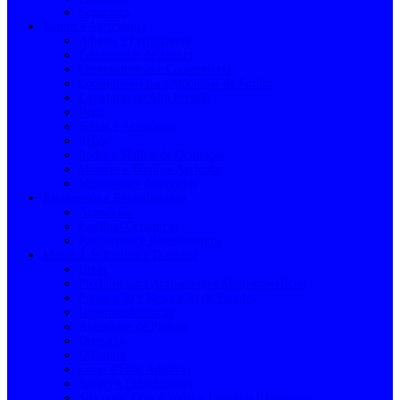
Segurança
Jardim e Agricultura
Adubos e Fertilizantes
Ferramentas de Jardim
Churrasqueiras e Consumíveis
Consumíveis para Máquinas de Jardim
Lavadoras de Alta Pressão
Rega
Serras e Acessórios
Relva
Redes e Malhas de Ocultação
Motores e Bombas Agrícolas
Mangueira e Acessórios
Pavimentos e Revestimentos
Acessórios
Pastilhas Cerâmicas
Pavimentos e Revestimentos
Material de Pintura e Drogaria
Lixas
Produtos para Acabamentos Multi-superfícies
Preparação e Reparação de Paredes
Impermeabilização
Acessórios de Pintura
Drogaria
Diluentes
Colas e Fitas Adesivas
Sprays e Lubrificantes
Silicones, Cola e Vedas e Espumas Expansivas