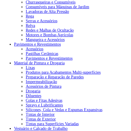
Churrasqueiras e Consumíveis
Consumíveis para Máquinas de Jardim
Lavadoras de Alta Pressão
Rega
Serras e Acessórios
Relva
Redes e Malhas de Ocultação
Motores e Bombas Agrícolas
Mangueira e Acessórios
Pavimentos e Revestimentos
Acessórios
Pastilhas Cerâmicas
Pavimentos e Revestimentos
Material de Pintura e Drogaria
Lixas
Produtos para Acabamentos Multi-superfícies
Preparação e Reparação de Paredes
Impermeabilização
Acessórios de Pintura
Drogaria
Diluentes
Colas e Fitas Adesivas
Sprays e Lubrificantes
Silicones, Cola e Vedas e Espumas Expansivas
Tintas de Interior
Tintas de Exterior
Tintas para Superfícies Variadas
Vestuário e Calçado de Trabalho