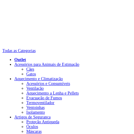
Todas as Categorias
Outlet
Acessórios para Animais de Estimação
Cães
Gatos
Aquecimento e Climatização
Acessórios e Consumíveis
Ventilação
Aquecimento a Lenha e Pellets
Evacuação de Fumos
Termoventilador
Ventoinhas
Isolamento
Artigos de Segurança
Proteção Antiqueda
Óculos
Máscaras