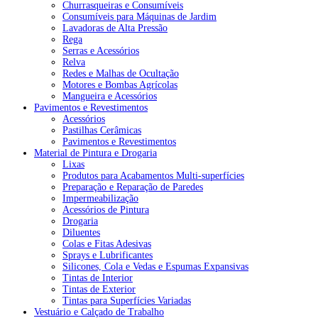
Churrasqueiras e Consumíveis
Consumíveis para Máquinas de Jardim
Lavadoras de Alta Pressão
Rega
Serras e Acessórios
Relva
Redes e Malhas de Ocultação
Motores e Bombas Agrícolas
Mangueira e Acessórios
Pavimentos e Revestimentos
Acessórios
Pastilhas Cerâmicas
Pavimentos e Revestimentos
Material de Pintura e Drogaria
Lixas
Produtos para Acabamentos Multi-superfícies
Preparação e Reparação de Paredes
Impermeabilização
Acessórios de Pintura
Drogaria
Diluentes
Colas e Fitas Adesivas
Sprays e Lubrificantes
Silicones, Cola e Vedas e Espumas Expansivas
Tintas de Interior
Tintas de Exterior
Tintas para Superfícies Variadas
Vestuário e Calçado de Trabalho