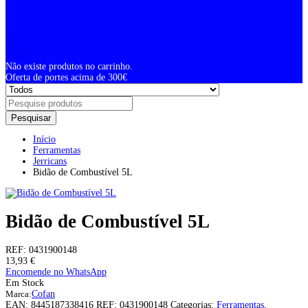
0
Total
0,00
€
Não existe produtos no carrinho.
Oferta de portes acima de 300€
Pesquisar
Início
Ferramentas
Jerricans
Bidão de Combustível 5L
Bidão de Combustível 5L
REF:
0431900148
13,93
€
Encomende no WhatsApp
Em Stock
Marca:
Cofan
EAN:
8445187338416
REF:
0431900148
Categorias:
Ferramentas
,