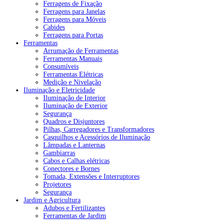
Ferragens de Fixação
Ferragens para Janelas
Ferragens para Móveis
Cabides
Ferragens para Portas
Ferramentas
Arrumação de Ferramentas
Ferramentas Manuais
Consumíveis
Ferramentas Elétricas
Medição e Nivelação
Iluminação e Eletricidade
Iluminação de Interior
Iluminação de Exterior
Segurança
Quadros e Disjuntores
Pilhas, Carregadores e Transformadores
Casquilhos e Acessórios de Iluminação
Lâmpadas e Lanternas
Gambiarras
Cabos e Calhas elétricas
Conectores e Bornes
Tomada, Extensões e Interruptores
Projetores
Segurança
Jardim e Agricultura
Adubos e Fertilizantes
Ferramentas de Jardim