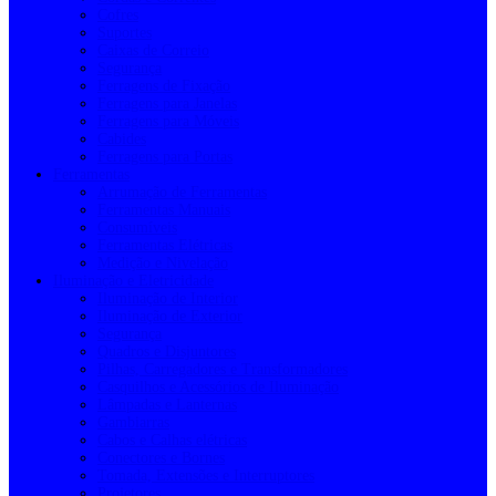
Cofres
Suportes
Caixas de Correio
Segurança
Ferragens de Fixação
Ferragens para Janelas
Ferragens para Móveis
Cabides
Ferragens para Portas
Ferramentas
Arrumação de Ferramentas
Ferramentas Manuais
Consumíveis
Ferramentas Elétricas
Medição e Nivelação
Iluminação e Eletricidade
Iluminação de Interior
Iluminação de Exterior
Segurança
Quadros e Disjuntores
Pilhas, Carregadores e Transformadores
Casquilhos e Acessórios de Iluminação
Lâmpadas e Lanternas
Gambiarras
Cabos e Calhas elétricas
Conectores e Bornes
Tomada, Extensões e Interruptores
Projetores