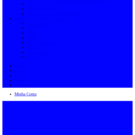
Tintas de Interior
Tintas de Exterior
Tintas para Superfícies Variadas
Vestuário e Calçado de Trabalho
Sapatos e Botas
Bonés
Cintas
Meias
Coletes | Casacos
Batas
Capas de Chuva
Calças
Início
Produtos
Tintas
Outlet
Promoções
Minha Conta