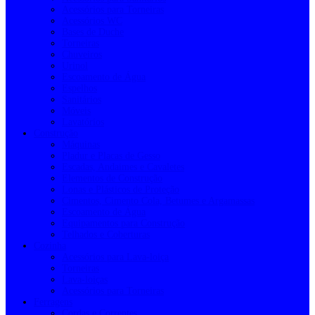
Acessórios para Torneiras
Acessórios WC
Bases de Duche
Torneiras
Chuveiros
Urinol
Escoamento de Água
Espelhos
Sanitários
Móveis
Lavatórios
Construção
Máquinas
Pladur e Placas de Gesso
Escadas, Andaimes e Cavaletes
Elementos de Construção
Lonas e Plásticos de Proteção
Cimentos, Cimento Cola, Betumes e Argamassas
Escoamento de Água
Equipamentos para Construção
Telhados e Coberturas
Cozinha
Acessórios para Lava-loiça
Torneiras
Lava-loiças
Acessórios para Torneiras
Ferragens
Cordas e Correntes