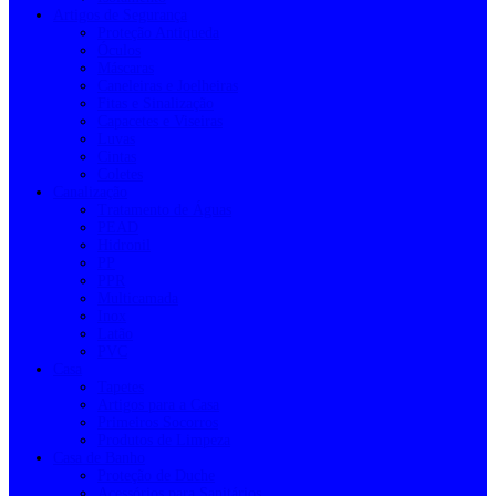
Artigos de Segurança
Proteção Antiqueda
Óculos
Máscaras
Caneleiras e Joelheiras
Fitas e Sinalização
Capacetes e Viseiras
Luvas
Cintas
Coletes
Canalização
Tratamento de Águas
PEAD
Hidronil
PP
PPR
Multicamada
Inox
Latão
PVC
Casa
Tapetes
Artigos para a Casa
Primeiros Socorros
Produtos de Limpeza
Casa de Banho
Proteção de Duche
Acessórios para Sanitários