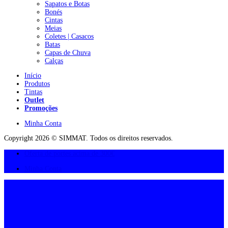
Sapatos e Botas
Bonés
Cintas
Meias
Coletes | Casacos
Batas
Capas de Chuva
Calças
Início
Produtos
Tintas
Outlet
Promoções
Minha Conta
Copyright 2026 © SIMMAT. Todos os direitos reservados.
Oferta de portes acima de 300€
Minha Conta