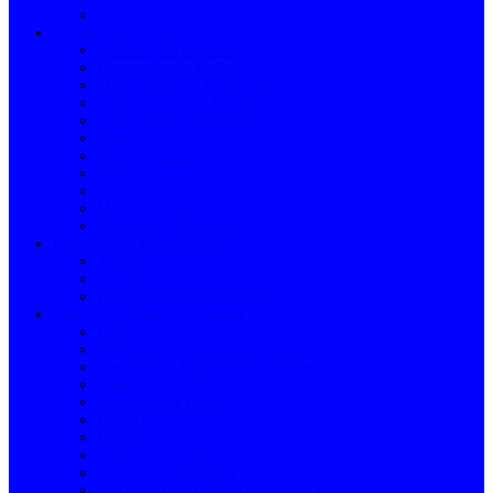
Segurança
Jardim e Agricultura
Adubos e Fertilizantes
Ferramentas de Jardim
Churrasqueiras e Consumíveis
Consumíveis para Máquinas de Jardim
Lavadoras de Alta Pressão
Rega
Serras e Acessórios
Relva
Redes e Malhas de Ocultação
Motores e Bombas Agrícolas
Mangueira e Acessórios
Pavimentos e Revestimentos
Acessórios
Pastilhas Cerâmicas
Pavimentos e Revestimentos
Material de Pintura e Drogaria
Lixas
Produtos para Acabamentos Multi-superfícies
Preparação e Reparação de Paredes
Impermeabilização
Acessórios de Pintura
Drogaria
Diluentes
Colas e Fitas Adesivas
Sprays e Lubrificantes
Silicones, Cola e Vedas e Espumas Expansivas