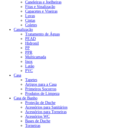
Caneleiras e Joelheiras
Fitas e Sinalização
Capacetes e Viseiras
Luvas
Cintas
Coletes
Canalização
Tratamento de Águas
PEAD
Hidronil
PP
PPR
Multicamada
Inox
Latão
PVC
Casa
Tapetes
Artigos para a Casa
Primeiros Socorros
Produtos de Limpeza
Casa de Banho
Proteção de Duche
Acessórios para Sanitários
Acessórios para Torneiras
Acessórios WC
Bases de Duche
Torneiras