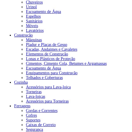
Chuveiros
Urinol
Escoamento de Água
Espelhos
Sanitários
Móveis
Lavatórios
Construção
Máquinas
Pladur e Placas de Gesso
Escadas, Andaimes e Cavaletes
Elementos de Construção
Lonas e Plásticos de Proteção
Cimentos, Cimento Cola, Betumes e Argamassas
Escoamento de Água
Equipamentos para Construção
Telhados e Coberturas
Cozinha
Acessórios para Lava-loiça
Torneiras
Lava-loiças
Acessórios para Torneiras
Ferragens
Cordas e Correntes
Cofres
Suportes
Caixas de Correio
Segurança