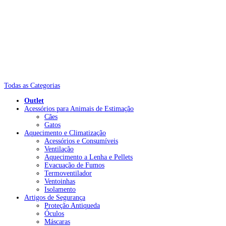
Todas as Categorias
Outlet
Acessórios para Animais de Estimação
Cães
Gatos
Aquecimento e Climatização
Acessórios e Consumíveis
Ventilação
Aquecimento a Lenha e Pellets
Evacuação de Fumos
Termoventilador
Ventoinhas
Isolamento
Artigos de Segurança
Proteção Antiqueda
Óculos
Máscaras