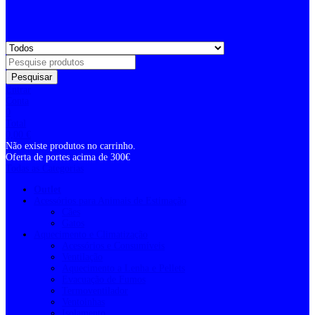
Pesquisar
Entrar
Conta
0
Total
0,00
€
Não existe produtos no carrinho.
Oferta de portes acima de 300€
Todas as Categorias
Outlet
Acessórios para Animais de Estimação
Cães
Gatos
Aquecimento e Climatização
Acessórios e Consumíveis
Ventilação
Aquecimento a Lenha e Pellets
Evacuação de Fumos
Termoventilador
Ventoinhas
Isolamento