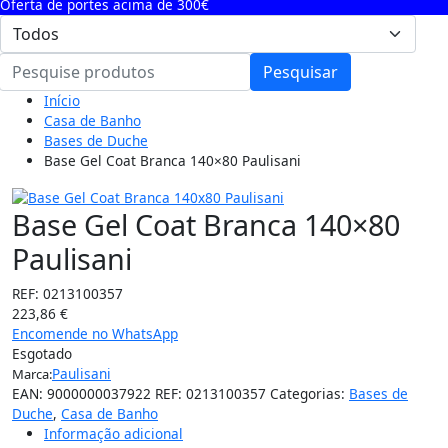
Oferta de portes acima de 300€
Pesquisar
Início
Casa de Banho
Bases de Duche
Base Gel Coat Branca 140×80 Paulisani
Base Gel Coat Branca 140×80
Paulisani
REF:
0213100357
223,86
€
Encomende no WhatsApp
Esgotado
Paulisani
Marca:
EAN:
9000000037922
REF:
0213100357
Categorias:
Bases de
Duche
,
Casa de Banho
Informação adicional