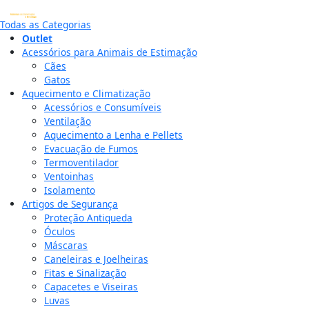
Todas as Categorias
Outlet
Acessórios para Animais de Estimação
Cães
Gatos
Aquecimento e Climatização
Acessórios e Consumíveis
Ventilação
Aquecimento a Lenha e Pellets
Evacuação de Fumos
Termoventilador
Ventoinhas
Isolamento
Artigos de Segurança
Proteção Antiqueda
Óculos
Máscaras
Caneleiras e Joelheiras
Fitas e Sinalização
Capacetes e Viseiras
Luvas