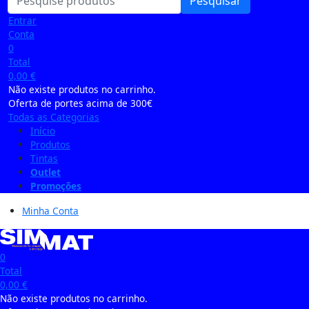
Pesquisar
Entrar
Conta
0
Total
0,00
€
Não existe produtos no carrinho.
Oferta de portes acima de 300€
Todas as Categorias
Início
Produtos
Tintas
Outlet
Promoções
Minha Conta
0
Total
0,00
€
Não existe produtos no carrinho.