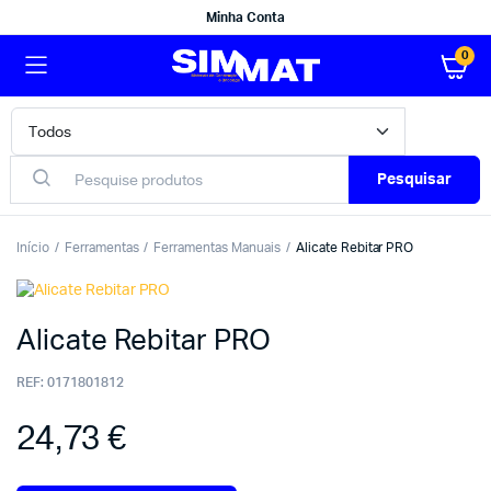
Minha Conta
0
Pesquisar
Início
Ferramentas
Ferramentas Manuais
Alicate Rebitar PRO
Alicate Rebitar PRO
REF:
0171801812
24,73
€