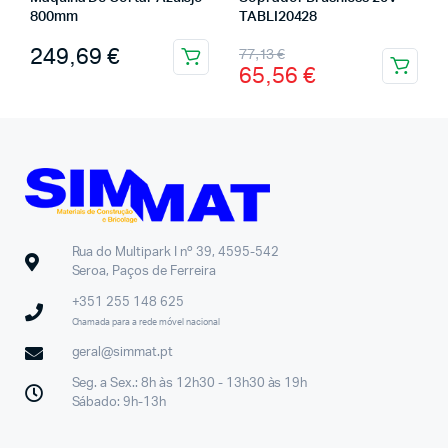
800mm
TABLI20428
249,69
€
77,13
€
65,56
€
Rua do Multipark I nº 39, 4595-542
Seroa, Paços de Ferreira
+351 255 148 625
Chamada para a rede móvel nacional
geral@simmat.pt
Seg. a Sex.: 8h às 12h30 - 13h30 às 19h
Sábado: 9h-13h