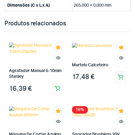
Dimensões (C x L x A)
265,000 × 0,000 mm
Produtos relacionados
Martelo Calceteiro
Agrafador Manual 6-10mm
17,48
€
Stanley
16,39
€
16%
Máquina De Cortar Azulejo
Soprador Brushless 20V