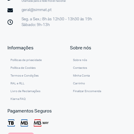
Chamada para a rede móvel nacional
geral@simmat.pt
Seg. a Sex.: 8h às 12h30 - 13h30 às 19h
Sábado: 9h-13h
Informações
Sobre nós
Políticas de privacidade
Sobre nós
Política de Cookies
Contactos
Termos e Condições
Minha Conta
RAL e RLL
Carrinho
Livro de Reclamações
Finalizar Encomenda
Klarna FAQ
Pagamentos Seguros