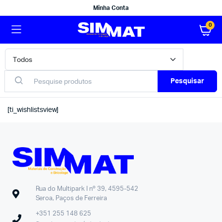
Minha Conta
0
Pesquisar
[ti_wishlistsview]
Rua do Multipark I nº 39, 4595-542
Seroa, Paços de Ferreira
+351 255 148 625