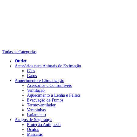
Todas as Categorias
Outlet
Acessórios para Animais de Estimação
Cães
Gatos
Aquecimento e Climatização
Acessórios e Consumíveis
Ventilação
Aquecimento a Lenha e Pellets
Evacuação de Fumos
Termoventilador
Ventoinhas
Isolamento
Artigos de Segurança
Proteção Antiqueda
Óculos
Máscaras