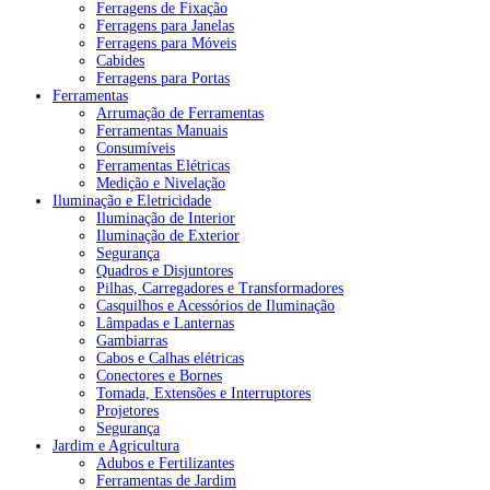
Ferragens de Fixação
Ferragens para Janelas
Ferragens para Móveis
Cabides
Ferragens para Portas
Ferramentas
Arrumação de Ferramentas
Ferramentas Manuais
Consumíveis
Ferramentas Elétricas
Medição e Nivelação
Iluminação e Eletricidade
Iluminação de Interior
Iluminação de Exterior
Segurança
Quadros e Disjuntores
Pilhas, Carregadores e Transformadores
Casquilhos e Acessórios de Iluminação
Lâmpadas e Lanternas
Gambiarras
Cabos e Calhas elétricas
Conectores e Bornes
Tomada, Extensões e Interruptores
Projetores
Segurança
Jardim e Agricultura
Adubos e Fertilizantes
Ferramentas de Jardim