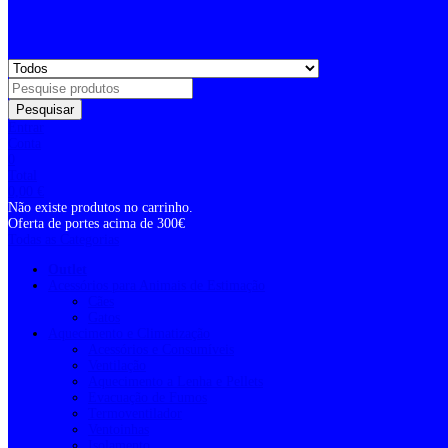
Pesquisar
Entrar
Conta
0
Total
0,00
€
Não existe produtos no carrinho.
Oferta de portes acima de 300€
Todas as Categorias
Outlet
Acessórios para Animais de Estimação
Cães
Gatos
Aquecimento e Climatização
Acessórios e Consumíveis
Ventilação
Aquecimento a Lenha e Pellets
Evacuação de Fumos
Termoventilador
Ventoinhas
Isolamento