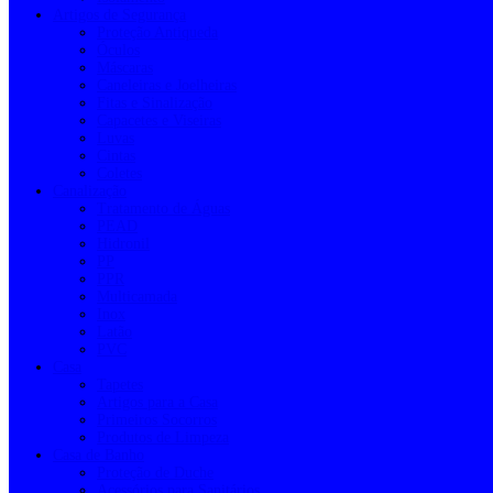
Artigos de Segurança
Proteção Antiqueda
Óculos
Máscaras
Caneleiras e Joelheiras
Fitas e Sinalização
Capacetes e Viseiras
Luvas
Cintas
Coletes
Canalização
Tratamento de Águas
PEAD
Hidronil
PP
PPR
Multicamada
Inox
Latão
PVC
Casa
Tapetes
Artigos para a Casa
Primeiros Socorros
Produtos de Limpeza
Casa de Banho
Proteção de Duche
Acessórios para Sanitários