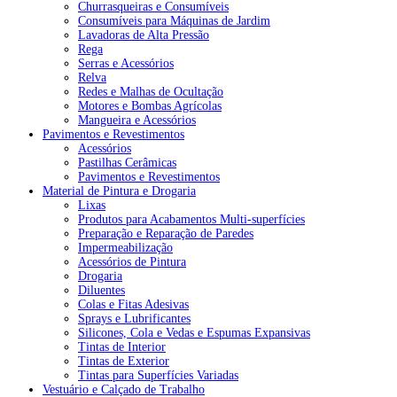
Churrasqueiras e Consumíveis
Consumíveis para Máquinas de Jardim
Lavadoras de Alta Pressão
Rega
Serras e Acessórios
Relva
Redes e Malhas de Ocultação
Motores e Bombas Agrícolas
Mangueira e Acessórios
Pavimentos e Revestimentos
Acessórios
Pastilhas Cerâmicas
Pavimentos e Revestimentos
Material de Pintura e Drogaria
Lixas
Produtos para Acabamentos Multi-superfícies
Preparação e Reparação de Paredes
Impermeabilização
Acessórios de Pintura
Drogaria
Diluentes
Colas e Fitas Adesivas
Sprays e Lubrificantes
Silicones, Cola e Vedas e Espumas Expansivas
Tintas de Interior
Tintas de Exterior
Tintas para Superfícies Variadas
Vestuário e Calçado de Trabalho