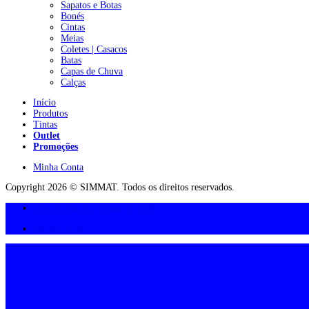
Sapatos e Botas
Bonés
Cintas
Meias
Coletes | Casacos
Batas
Capas de Chuva
Calças
Início
Produtos
Tintas
Outlet
Promoções
Minha Conta
Copyright 2026 © SIMMAT. Todos os direitos reservados.
Oferta de portes acima de 300€
Minha Conta