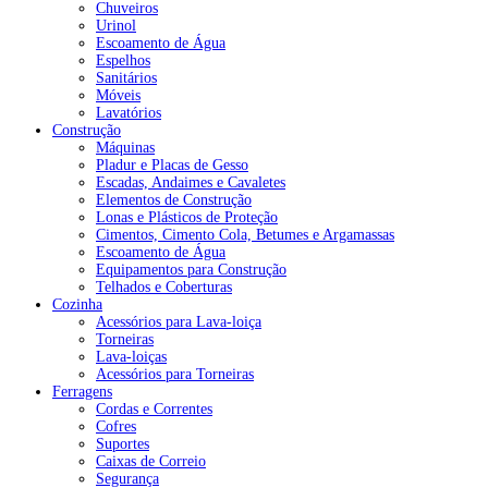
Chuveiros
Urinol
Escoamento de Água
Espelhos
Sanitários
Móveis
Lavatórios
Construção
Máquinas
Pladur e Placas de Gesso
Escadas, Andaimes e Cavaletes
Elementos de Construção
Lonas e Plásticos de Proteção
Cimentos, Cimento Cola, Betumes e Argamassas
Escoamento de Água
Equipamentos para Construção
Telhados e Coberturas
Cozinha
Acessórios para Lava-loiça
Torneiras
Lava-loiças
Acessórios para Torneiras
Ferragens
Cordas e Correntes
Cofres
Suportes
Caixas de Correio
Segurança