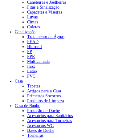
Caneleiras e Joelheiras
Fitas e Sinalização
Capacetes e Viseiras
Luvas
Cintas
Coletes
Canalização
Tratamento de Águas
PEAD
Hidronil
PP
PPR
Multicamada
Inox
Latão
PVC
Casa
Tapetes
Artigos para a Casa
Primeiros Socorros
Produtos de Limpeza
Casa de Banho
Proteção de Duche
Acessórios para Sanitários
Acessórios para Torneiras
Acessórios WC
Bases de Duche
Torneiras